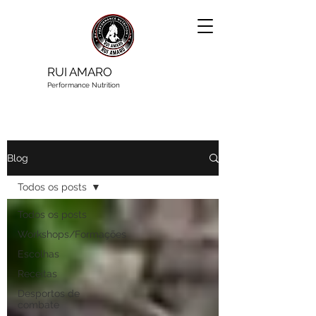
RUI AMARO
Performance Nutrition
Blog
Todos os posts
Todos os posts
Workshops/Formações
Escolhas
Receitas
Desportos de
combate