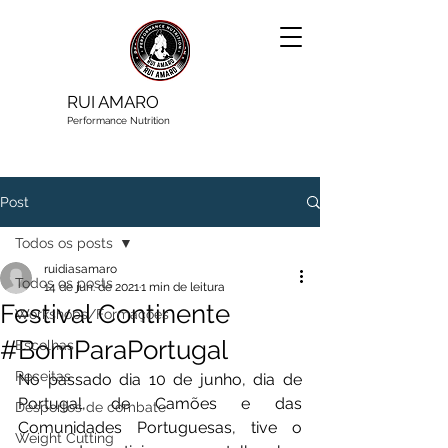
RUI AMARO
Performance Nutrition
Post
Todos os posts
ruidiasamaro
Todos os posts
14 de jun. de 2021
1 min de leitura
Festival Continente
Workshops/Formações
#BomParaPortugal
Escolhas
Receitas
No passado dia 10 de junho, dia de 
Portugal, de Camões e das 
Desportos de combate
Comunidades Portuguesas, tive o 
Weight Cutting