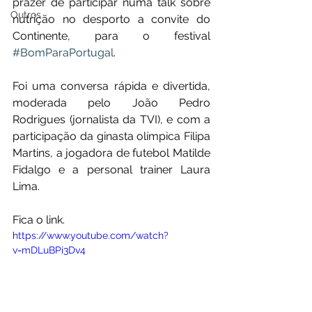
prazer de participar numa talk sobre 
Outros
nutrição no desporto a convite do 
Continente, para o festival 
#BomParaPortugal
.
Foi uma conversa rápida e divertida, 
moderada pelo João Pedro 
Rodrigues (jornalista da TVI), e com a 
participação da ginasta olímpica Filipa 
Martins, a jogadora de futebol Matilde 
Fidalgo e a personal trainer Laura 
Lima.
Fica o link.
https://www.youtube.com/watch?
v=mDLuBPi3Dv4